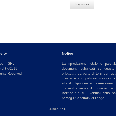
Registrati
erty
Notice
mec™ SRL
La riproduzione totale o parzial
right ©2018
documenti pubblicati su questo 
ights Reserved
effettuata da parte di terzi con qua
mezzo e su qualsiasi supporto i
alla divulgazione e trasmissione 
consentita senza il consenso scri
Belmec™ SRL. Eventuali abusi sa
perseguiti a termini di Legge.
Belmec™ SRL