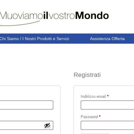
Chi Siamo / I Nostri Prodotti e Servizi
Assistenza Offerta
Registrati
Richiesto
Indirizzo email
*
Richiesto
Password
*