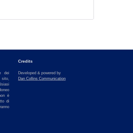
Credits
e dei
Developed & powered by
sito,
Dan Collins Communication
lsiasi
doneo
non è
tto di
ranno