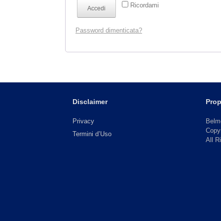
Ricordami
Accedi
Password dimenticata?
Disclaimer
Prop
Privacy
Bel
Copy
Termini d’Uso
All R